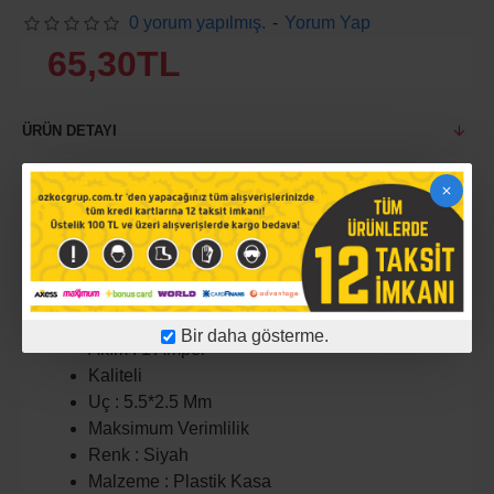
0 yorum yapılmış.
-
Yorum Yap
65,30TL
ÜRÜN DETAYI
12 Volt 1.5 Amper Priz Tip Adaptör HW-
120100E6W Özellikleri Tanım : Güç Kaynağı
Adaptör
Giriş : 100-240 Volt 50/60Hz Maksimum : 0.8
Amper
Voltaj : 12 Volt
Bir daha gösterme.
Akım : 1 Amper
Kaliteli
Uç : 5.5*2.5 Mm
Maksimum Verimlilik
Renk : Siyah
Malzeme : Plastik Kasa