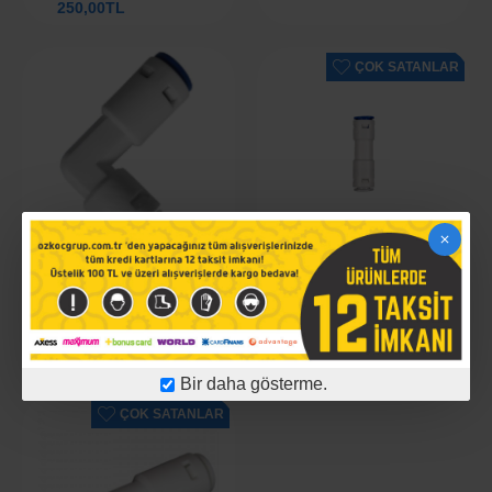
250,00TL
352,87TL
ÇOK SATANLAR
-77 %
-54 %
SU ARITMA CIHAZLARI IÇIN L
SU ARITMA IÇIN QUICK
DIRSEK ÇEK VALF (CHECK
BAĞLANTILI BORU CHECK
VALVE) FITTING
VALF
67,46TL
292,59TL
67,46TL
146,29TL
Bir daha gösterme.
ÇOK SATANLAR