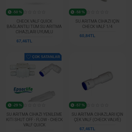
-50 %
-58 %
CHECK VALF QUICK
SU ARITMA CIHAZI IÇIN
BAĞLANTILI TÜM SU ARITMA
CHECK VALF 1/4
CIHAZLARI UYUMLU
60,84TL
144,83TL
67,46TL
133,60TL
ÇOK SATANLAR
-29 %
-57 %
SU ARITMA CIHAZI YENILEME
SU ARITMA CIHAZLARI IÇIN
KITI SHUT OFF - FLOW - CHECK
ÇEK VALF (CHECK VALVE)
VALF QUICK
67,46TL
158,18TL