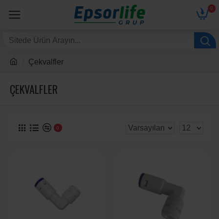
0
Çekvalfler
ÇEKVALFLER
0