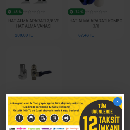
-45 %
-74 %
HAT ALMA APARATI 3/8 VE
HAT ALMA APARATI KOMBO
HAT ALMA VANASI
3/8
200,00TL
365,73TL
67,46TL
263,33TL
-32 %
MINI KÜRESEL VANA 1/4 + 3/8
HAT ALMA APARATI
200,00TL
292,59TL