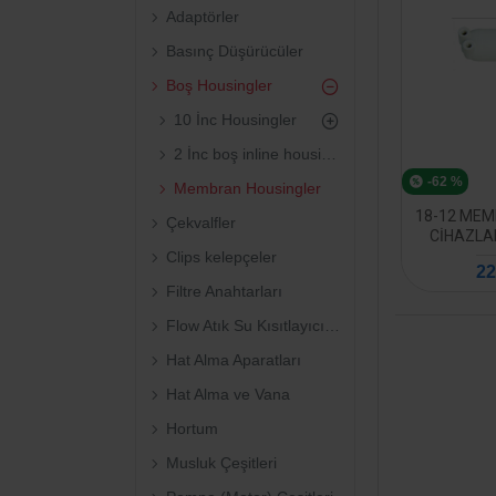
Adaptörler
Basınç Düşürücüler
Boş Housingler
10 İnc Housingler
2 İnc boş inline housing (doldurulabilir)
-62 %
Membran Housingler
18-12 MEM
Çekvalfler
CIHAZLAR
Clips kelepçeler
22
Filtre Anahtarları
Flow Atık Su Kısıtlayıcılar
Hat Alma Aparatları
Hat Alma ve Vana
Hortum
Musluk Çeşitleri