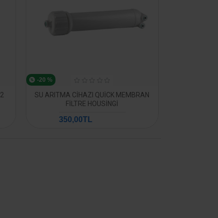
-20 %
12
SU ARITMA CIHAZI QUICK MEMBRAN
FILTRE HOUSINGI
350,00TL
438,88TL