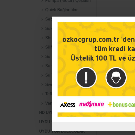
Pompa (Motor) Çeşitleri
Quick Bağlantılar
Sebil Aparatları
Selenoid Valfler
Shut Off Valfler
Silifoz (Siliphos) Kireç Önleyici
Su Depo Tankları
Su Ölçüm Cihazları
Su Test Cihazları
Switchler
Teflon Bant
Vanalar
HD UYDU ALICISI
UYDU SANTRALLERI
UYDU YÖN BULUCULAR