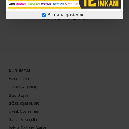
27,04TL
68,14TL
Bir daha gösterme.
Tüm Ürünler Listelendi
KURUMSAL
Hakkımızda
Güvenli Alışveriş
Bize Ulaşın
SÖZLEŞMELER
Üyelik Sözleşmesi
Şartlar & Koşullar
İade & Değişim Şartları