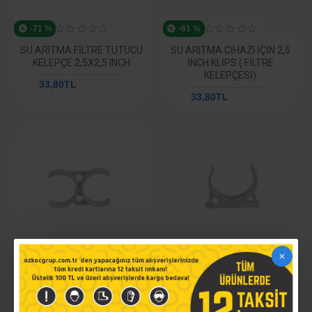
-71 %
-61 %
SU ARITMA FILTRE TUTUCU
SU ARITMA CIHAZI İÇIN 2,5
KELEPÇE 2,5X2,5 INCH
INCH KLIPS ( FILTRE
KELEPÇESI)
33,80TL
117,03TL
33,80TL
87,78TL
-60 %
-61 %
SU ARITMA CIHAZI İÇIN 2
SU ARITMA CIHAZLARI İÇIN
INCH KLIPS ( FILTRE
2.5 INCH KLIPS
KELEPÇESI)
33,80TL
87,78TL