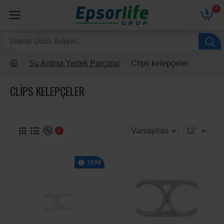
0
Su Arıtma Yedek Parçalar
Clips kelepçeler
CLIPS KELEPÇELER
0
YENI