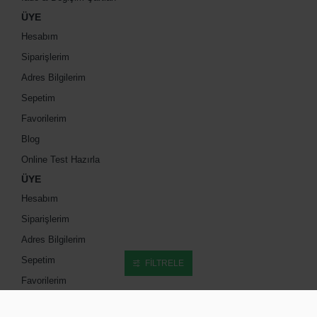
ÜYE
Hesabım
Siparişlerim
Adres Bilgilerim
Sepetim
Favorilerim
Blog
Online Test Hazırla
ÜYE
Hesabım
Siparişlerim
Adres Bilgilerim
Sepetim
FILTRELE
Favorilerim
Blog