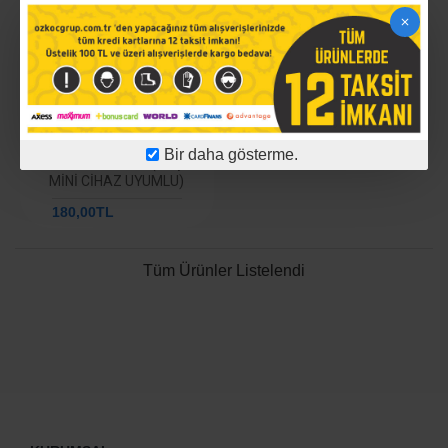
-38 %
KOÇSAT 12 VOLT 1.5 AMPER
Bir daha gösterme.
PRIZ TIP ADAPTÖR (KOÇSAT
MINI CIHAZ UYUMLU)
180,00TL
292,59TL
Tüm Ürünler Listelendi