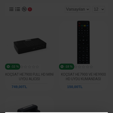
0
-32 %
-18 %
KOÇSAT HE7900 FULL HD MINI
KOÇSAT HE7900 VE HE9900
UYDU ALICISI
HD UYDU KUMANDASI
749,00TL
1.095,12TL
150,00TL
182,52TL