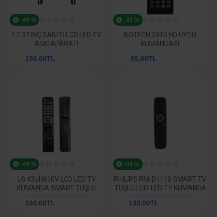
-49 %
-35 %
17-37 INÇ SABITI LCD LED TV
BOTECH 2010 HD UYDU
ASKI APARATI
KUMANDASI
150,00TL
292,59TL
95,00TL
146,26TL
-44 %
-44 %
LG 43UH610V LCD LED TV
PHILIPS RM-D1110 SMART TV
KUMANDA SMART TUŞLU
TUŞLU LCD-LED TV KUMANDA
130,00TL
234,04TL
130,00TL
231,14TL