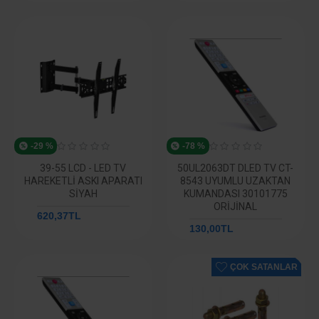
-29 %
-78 %
39-55 LCD - LED TV
50UL2063DT DLED TV CT-
HAREKETLI ASKI APARATI
8543 UYUMLU UZAKTAN
SIYAH
KUMANDASI 30101775
ORIJINAL
620,37TL
877,76TL
130,00TL
585,17TL
ÇOK SATANLAR