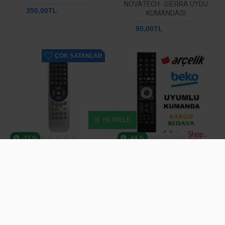
NOVATECH- SIERRA UYDU
350,00TL
585,17TL
KUMANDASI
95,00TL
190,18TL
ÇOK SATANLAR
FILTRELE
-37 %
-44 %
ARÇELIK - BEKO LCD TV
ARÇELIK - BEKO METALIK
KUMANDA - RCH5Y52
GÖBEKLI LED LCD KUMANDA
130,00TL
204,78TL
130,00TL
234,07TL