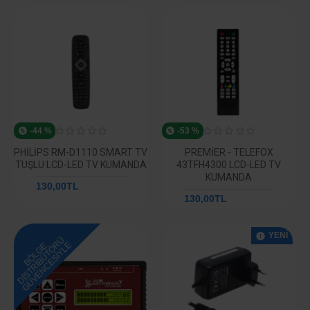
-44 %
-53 %
PHILIPS RM-D1110 SMART TV
PREMIER - TELEFOX
TUŞLU LCD-LED TV KUMANDA
43TFH4300 LCD-LED TV
KUMANDA
130,00TL
231,14TL
130,00TL
277,96TL
YENI
DISTRIBÜTÖRÜ
GÜVENCESIYLE
BÖLGE