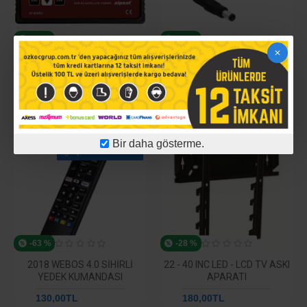
-42 %
-41 %
SATFINDER 2 HD USB UYDU
12 VOLT 1 AMPER PRIZ TIP
YÖN BULUCU
ADAPTÖR
4.500,00TL
7.787,52TL
120,00TL
204,78TL
YENI
Bir daha gösterme.
ÇOK SATANLAR
-63 %
-28 %
2018 WEBOS 4.0 SIHIRLI
22 - 40 INC LED - LCD TV ASKI
YEDEK KUMANDASI
APARATI
130,00TL
351,10TL
180,00TL
248,70TL