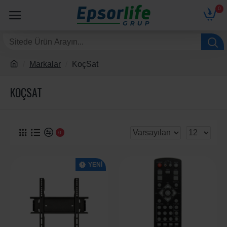
0
Markalar
KoçSat
KOÇSAT
0
YENI