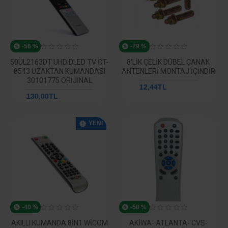
-56 %
-79 %
50UL2163DT UHD DLED TV CT-
8'LIK ÇELIK DÜBEL ÇANAK
8543 UZAKTAN KUMANDASI
ANTENLERI MONTAJ İÇINDIR
30101775 ORIJINAL
12,44TL
58,52TL
130,00TL
292,59TL
YENI
-40 %
-50 %
AKILLI KUMANDA 8İN1 WICOM
AKIWA- ATLANTA- CVS-