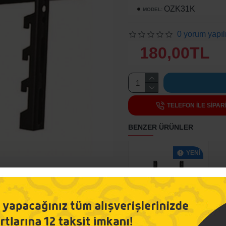
OZK31K
MODEL:
0 yorum yapıl
180,00TL
TELEFON ILE SIPAR
BENZER ÜRÜNLER
YENI
-49 %