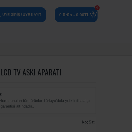
0
0 ürün - 0,00TL
ÜYE GIRIŞ / ÜYE KAYIT
- LCD TV ASKI APARATI
Z
zlere sunulan tüm ürünler Türkiye’deki yetkili ithalatçı
 garantisi altındadır..
KoçSat