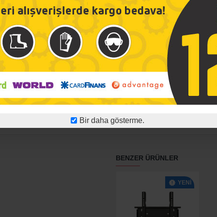
17-37 Inç Sabiti Lcd Led Tv Askı Aparatı
150,00TL
292,59TL
Sepete Ekle
Ü
RATI
Bir daha gösterme.
BENZER ÜRÜNLER
YENI