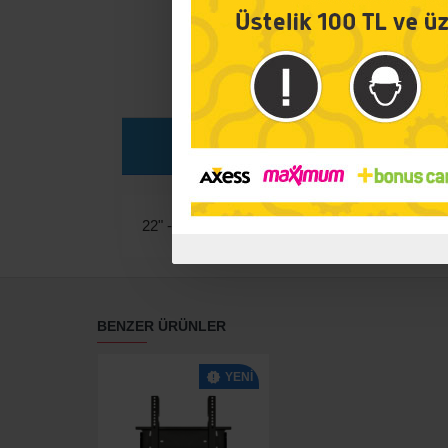
ÜRÜN DETAYI
22" - 40" LCD/LED KİLİTLİ DUVAR ASKI APA
BENZER ÜRÜNLER
YENI