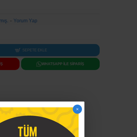
mış.
-
Yorum Yap
SEPETE EKLE
IŞ
WHATSAPP ILE SIPARIŞ