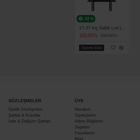
-49 %
17-37 Inç Sabiti Lcd Led Tv Askı Aparatı
150,00TL
292,59TL
Sepete Ekle
SÖZLEŞMELER
ÜYE
Üyelik Sözleşmesi
Hesabım
Şartlar & Koşullar
Siparişlerim
İade & Değişim Şartları
Adres Bilgilerim
Sepetim
Favorilerim
Blog