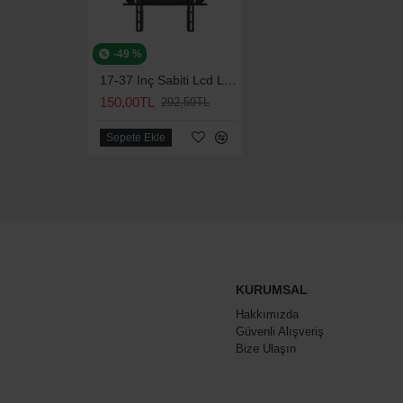
-49 %
17-37 Inç Sabiti Lcd Led Tv Askı Aparatı
150,00TL
292,59TL
Sepete Ekle
KURUMSAL
Hakkımızda
Güvenli Alışveriş
Bize Ulaşın