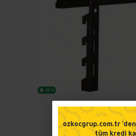
-28 %