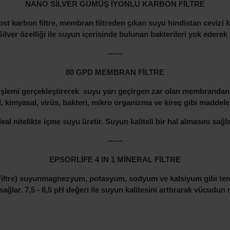
NANO SİLVER GÜMÜŞ İYONLU KARBON FİLTRE
t karbon filtre, membran filtreden çıkan suyu hindistan cevizi kab
ilver özelliği ile suyun içerisinde bulunan bakterileri yok edere
------
80 GPD MEMBRAN FİLTRE
işlemi gerçekleştirerek suyu yarı geçirgen zar olan membranda
al, kimyasal, virüs, bakteri, mikro organizma ve kireç gibi maddele
deal nitelikte içme suyu üretir. Suyun kaliteli bir hal almasını sağla
------
EPSORLİFE 4 IN 1 MİNERAL FİLTRE
Filtre) suyun
magnezyum, potasyum, sodyum ve kalsiyum
gibi te
ağlar. 7,5 - 8,5 pH değeri ile
suyun kalitesini arttırarak vücudun