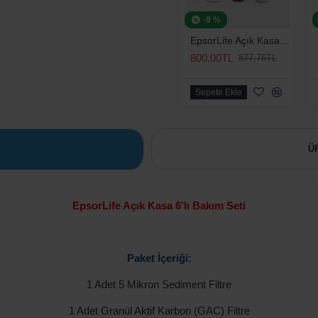
-9 %
EpsorLife Açık Kasa 3'lü Bakım Seti (Universal)
800,00TL
877,76TL
Sepete Ekle
Ü
EpsorLife Açık Kasa 6'lı Bakım Seti
Paket İçeriği:
1 Adet 5 Mikron Sediment Filtre
1 Adet Granül Aktif Karbon (GAC) Filtre