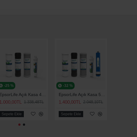
-25 %
-32 %
-24 %
EpsorLife Açık Kasa 4'lü Bakım Seti (Universal)
EpsorLife Açık Kasa 5'li Bakım Seti (Universal)
1.000,00TL
1.400,00TL
2.000,00
1.338,48TL
2.048,10TL
Sepete Ekle
Sepete Ekle
Sepete Ek