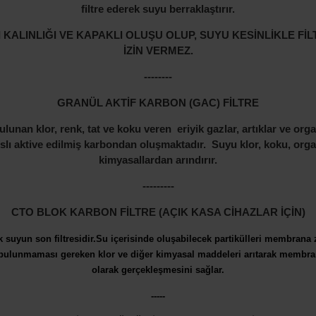
filtre ederek suyu berraklaştırır.
 KALINLIĞI VE KAPAKLI OLUŞU OLUP, SUYU KESİNLİKLE 
İZİN VERMEZ.
--------
GRANÜL AKTİF KARBON (GAC) FİLTRE
unan klor, renk, tat ve koku veren eriyik gazlar, artıklar ve organi
lı aktive edilmiş karbondan oluşmaktadır. Suyu klor, koku, organik
kimyasallardan arındırır.
---------
CTO BLOK KARBON FİLTRE (AÇIK KASA CİHAZLAR İÇİN)
ek
suyun son filtresidir.Su içerisinde oluşabilecek partikülleri
membrana za
bulunmaması gereken klor ve diğer kimyasal maddeleri
arıtarak membran
olarak gerçekleşmesini sağlar.
-----