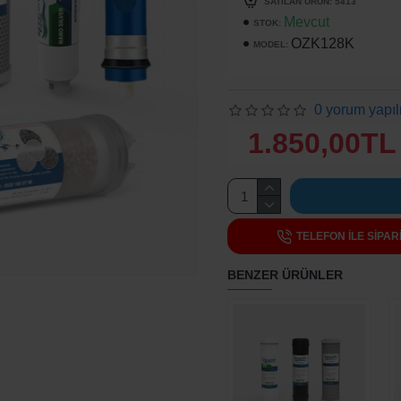
SATILAN ÜRÜN: 5413
Mevcut
STOK:
OZK128K
MODEL:
0 yorum yapıl
1.850,00TL
TELEFON ILE SIPAR
BENZER ÜRÜNLER