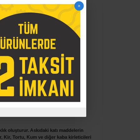
lık oluşturur. Askıdaki katı maddelerin
, Kir, Tortu, Kum ve diğer kaba kirleticileri