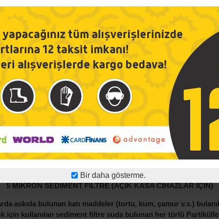
Bir daha gösterme.
5 MİKRON SEDİMENT FİLTRE (AÇIK KASA CİHAZLAR İÇİN)
rda askıda bulunan katı maddeler (tortu, kum, çamur v.s.) bulanık
k için kullanılan sediment filtre suda bulunan her türlü Partiküller