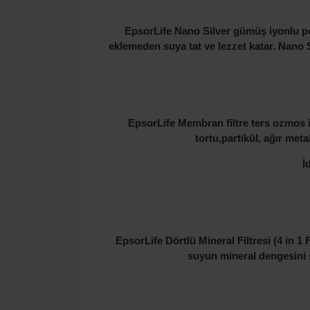
EpsorLife Nano Silver gümüş iyonlu pos
eklemeden suya tat ve lezzet katar. Nano S
EpsorLife Membran filtre ters ozmos 
tortu,partikül, ağır met
İ
EpsorLife Dörtlü Mineral Filtresi (4 in 1 
suyun
mineral dengesini s