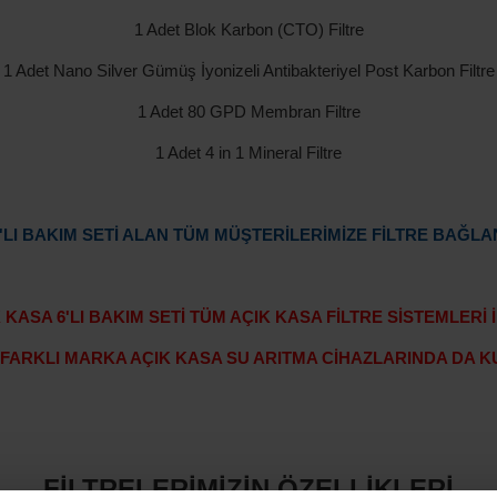
1 Adet Blok Karbon (CTO) Filtre
1 Adet Nano Silver Gümüş İyonizeli Antibakteriyel Post Karbon Filtre
1 Adet 80 GPD Membran Filtre
1 Adet 4 in 1 Mineral Filtre
'LI BAKIM SETİ ALAN
TÜM MÜŞTERİLERİMİZE FİLTRE BAĞLAN
 KASA 6'LI BAKIM SETİ TÜM AÇIK KASA FİLTRE SİSTEMLERİ
FARKLI MARKA AÇIK KASA SU ARITMA CİHAZLARINDA DA K
FİLTRELERİMİZİN ÖZELLİKLERİ