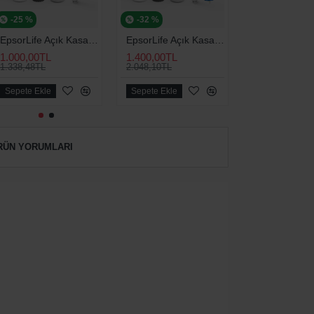
-25 %
-32 %
-24 %
EpsorLife Açık Kasa 4'lü Bakım Seti (Universal)
EpsorLife Açık Kasa 5'li Bakım Seti (Universal)
1.000,00TL
1.400,00TL
2.000,00TL
1.338,48TL
2.048,10TL
2.633,27TL
Sepete Ekle
Sepete Ekle
Sepete Ekle
RÜN YORUMLARI