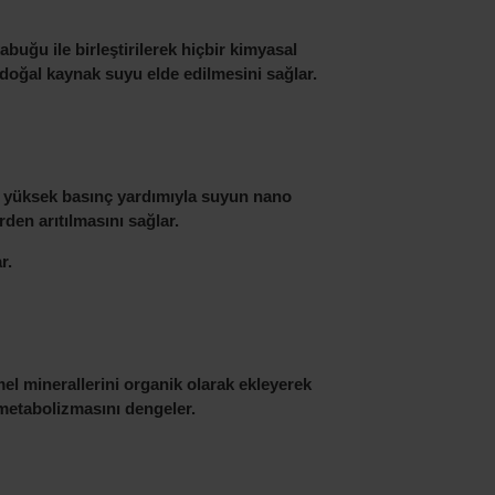
uğu ile birleştirilerek hiçbir kimyasal
k doğal kaynak suyu elde edilmesini sağlar.
n yüksek basınç yardımıyla suyun nano
rden arıtılmasını sağlar.
r.
mel minerallerini organik olarak ekleyerek
 metabolizmasını
dengeler.