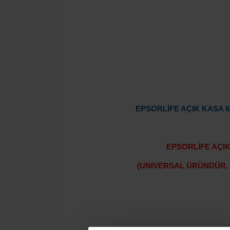
EPSORLİFE AÇIK KASA 6
EPSORLİFE AÇIK
(UNIVERSAL ÜRÜNDÜR. 