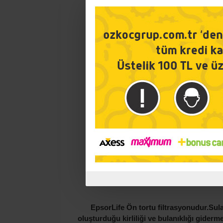
EpsorLife Ön tortu filtrasyonudur.Sula
oluşturduğu kirliliği ve bulanıklığı giderme