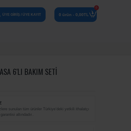
0
0 ürün - 0,00TL
ÜYE GIRIŞ / ÜYE KAYIT
ASA 6'LI BAKIM SETI
Z
zlere sunulan tüm ürünler Türkiye’deki yetkili ithalatçı
 garantisi altındadır..