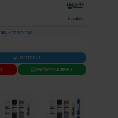
EpsorLife
mış.
-
Yorum Yap
SEPETE EKLE
IŞ
WHATSAPP ILE SIPARIŞ