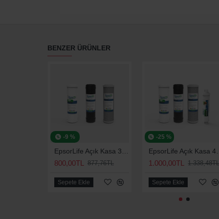
BENZER ÜRÜNLER
-9 %
-25 %
EpsorLife Açık Kasa 3'lü Bakım Seti (Universal)
EpsorLife Açık Kasa
800,00TL
1.000,00TL
877,76TL
1.338,48T
Sepete Ekle
Sepete Ekle