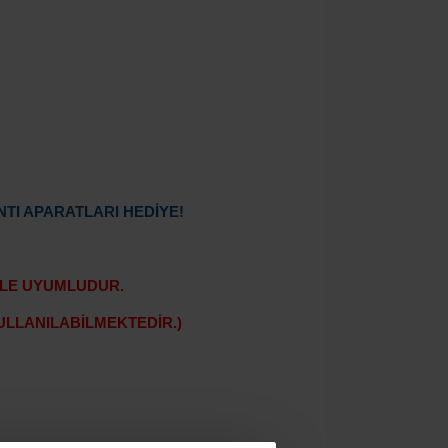
TI APARATLARI HEDİYE!
 İLE UYUMLUDUR.
ULLANILABİLMEKTEDİR.)