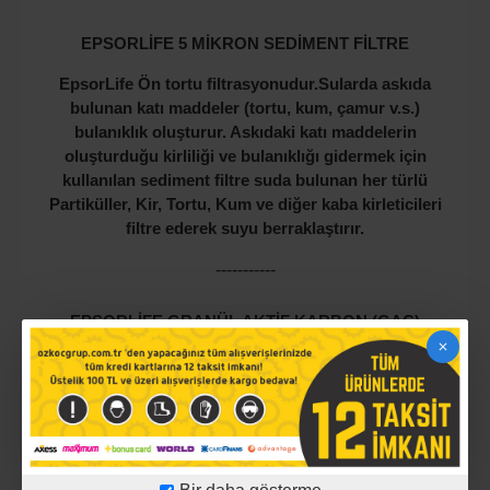
EPSORLİFE 5 MİKRON SEDİMENT FİLTRE
EpsorLife Ön tortu filtrasyonudur.Sularda askıda
bulunan katı maddeler (tortu, kum, çamur v.s.)
bulanıklık oluşturur. Askıdaki katı maddelerin
oluşturduğu kirliliği ve bulanıklığı gidermek için
kullanılan sediment filtre suda bulunan her türlü
Partiküller, Kir, Tortu, Kum ve diğer kaba kirleticileri
filtre ederek suyu berraklaştırır.
-----------
EPSORLİFE GRANÜL AKTİF KARBON (GAC)
FİLTRE
EpsorLife Granül Aktif Karbon Filtre suda bulunan
klor, renk, tat ve koku veren eriyik gazlar, artıklar ve
organik maddelerin arıtımı için kullanılır. Bu aktif
granül karbon filtre, yüksek performanslı aktive
edilmiş karbondan oluşmaktadır. Suyu klor, koku,