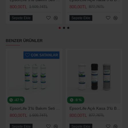
800,00TL
800,00TL
1.509,74TL
877,76TL
Sepete Ekle
Sepete Ekle
BENZER ÜRÜNLER
ÇOK SATANLAR
-47 %
-9 %
EpsorLife 3'lü Bakım Seti (Universal)
EpsorLife Açık Kasa 3'lü Bakım Seti (Universal)
800,00TL
800,00TL
1.509,74TL
877,76TL
Sepete Ekle
Sepete Ekle