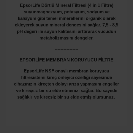
EpsorLife Dörtlü Mineral Filtresi (4 in 1 Filtre)
suyun
magnezyum, potasyum, sodyum ve
kalsiyum
gibi temel minerallerini organik olarak
ekleyerek suyun
mineral dengesini sağlar. 7,5 - 8,5
pH değeri ile
suyun kalitesini arttırarak vücudun
metabolizmasını
dengeler.
----------------
EPSORLİFE MEMBRAN KORUYUCU FİLTRE
EpsorLife NSF onaylı membran koruyucu
filtresistemi kireç önleyici özelliği sayesinde
cihazınızın kireçten dolayı arıza yapmasını engeller
ve kireçsiz bir su elde etmenizi sağlar. Bu sayede
sağlıklı ve kireçsiz bir su elde etmiş olursunuz.