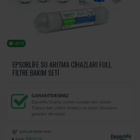
-23 %
EPSORLIFE SU ARITMA CIHAZLARI FULL
FILTRE BAKIM SETI
GARANTİDESİNİZ
Epsorlife Grup'ta sizlere sunulan tüm ürünler
Türkiye’deki yetkili ithalatçı ve üretici firmaların
garantisi altındadır..
SATILAN ÜRÜN: 5633
Mevcut
STOK: