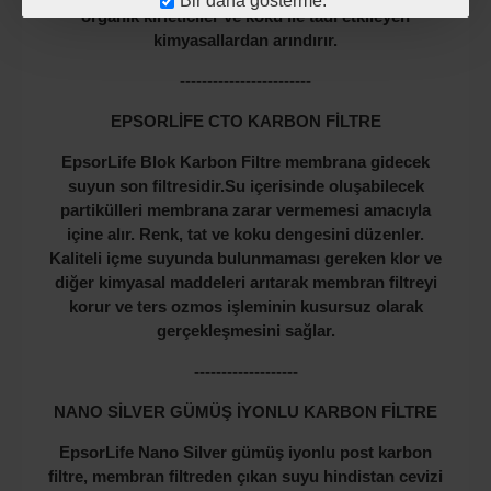
Bir daha gösterme.
organik kirleticiler ve koku ile tadı etkileyen
kimyasallardan arındırır.
------------------------
EPSORLİFE CTO KARBON FİLTRE
EpsorLife Blok Karbon Filtre membrana gidecek
suyun son filtresidir.Su içerisinde oluşabilecek
partikülleri membrana zarar vermemesi amacıyla
içine alır. Renk, tat ve koku dengesini düzenler.
Kaliteli içme suyunda bulunmaması gereken klor ve
diğer kimyasal maddeleri arıtarak membran filtreyi
korur ve ters ozmos işleminin kusursuz olarak
gerçekleşmesini sağlar.
-------------------
NANO SİLVER GÜMÜŞ İYONLU KARBON FİLTRE
EpsorLife Nano Silver gümüş iyonlu post karbon
filtre, membran filtreden çıkan suyu hindistan cevizi