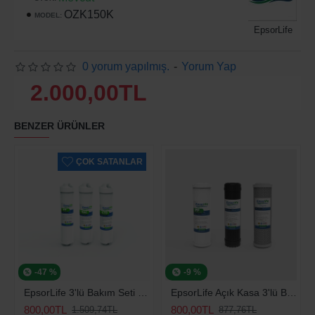
OZK150K
MODEL:
EpsorLife
0 yorum yapılmış.
-
Yorum Yap
2.000,00TL
BENZER ÜRÜNLER
ÇOK SATANLAR
-47 %
-9 %
EpsorLife 3'lü Bakım Seti (Universal)
EpsorLife Açık Kasa 3'lü Bakım Seti (Universal)
800,00TL
800,00TL
1.509,74TL
877,76TL