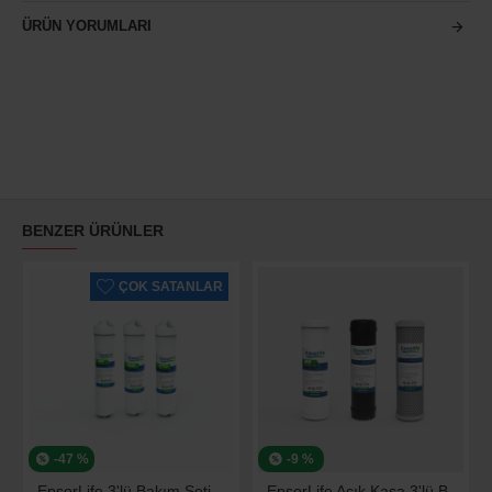
ÜRÜN YORUMLARI
BENZER ÜRÜNLER
ÇOK SATANLAR
-47 %
-9 %
EpsorLife 3'lü Bakım Seti (Universal)
EpsorLife Açık Kasa 3'lü Bakım Seti (Universal)