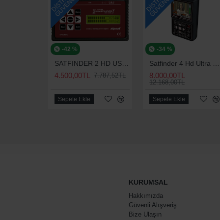
-42 %
-34 %
SATFINDER 2 HD USB UYDU YÖN BULUCU
Satfinder 4 Hd Ultra Görüntülü Uydu Yön Bulma Cihazı | Uydu Yön Bulucu | Satfinder 4 Hd
4.500,00TL
8.000,00TL
7.787,52TL
12.168,00TL
Sepete Ekle
Sepete Ekle
KURUMSAL
Hakkımızda
Güvenli Alışveriş
Bize Ulaşın