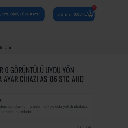
0
0 ürün - 0,00TL
ÜYE GIRIŞ / ÜYE KAYIT
tc-ahd
ER 6 GÖRÜNTÜLÜ UYDU YÖN
 AYAR CIHAZI AS-06 STC-AHD
Z
zlere sunulan tüm ürünler Türkiye’deki yetkili ithalatçı
 garantisi altındadır..
Satfinder