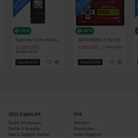
-33 %
-42 %
Satfınder 5 Pro Ahd Uydu Bulucu Uydu Yön Bulma Cihazı | Uydu Yön Bulucu | Satfinder 5 Hd
SATFINDER 2 HD USB UYDU YÖN BULUCU
11.000,00TL
4.500,00TL
7.787,52TL
16.305,12TL
Sepete Ekle
Sepete Ekle
SÖZLEŞMELER
ÜYE
Üyelik Sözleşmesi
Hesabım
Şartlar & Koşullar
Siparişlerim
İade & Değişim Şartları
Adres Bilgilerim