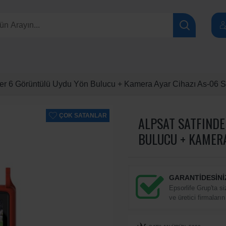
der 6 Görüntülü Uydu Yön Bulucu + Kamera Ayar Cihazı As-06 S
ÇOK SATANLAR
ALPSAT SATFIND
BULUCU + KAMERA
GARANTİDESİNİ
Epsorlife Grup'ta si
ve üretici firmaların