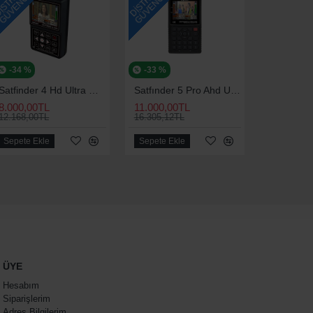
-34 %
-33 %
Satfinder 4 Hd Ultra Görüntülü Uydu Yön Bulma Cihazı | Uydu Yön Bulucu | Satfinder 4 Hd
Satfınder 5 Pro Ahd Uydu Bulucu Uydu Yön Bulma Cihazı | Uydu Yön Bulucu | Satfinder 5 Hd
8.000,00TL
11.000,00TL
12.168,00TL
16.305,12TL
Sepete Ekle
Sepete Ekle
ÜYE
Hesabım
Siparişlerim
Adres Bilgilerim