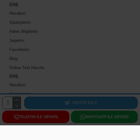
ÜYE
Hesabım
Siparişlerim
Adres Bilgilerim
Sepetim
Favorilerim
Blog
Online Test Hazırla
ÜYE
Hesabım
Siparişlerim
Adres Bilgilerim
SEPETE EKLE
Sepetim
TELEFON ILE SIPARIŞ
WHATSAPP ILE SIPARIŞ
Favorilerim
Blog