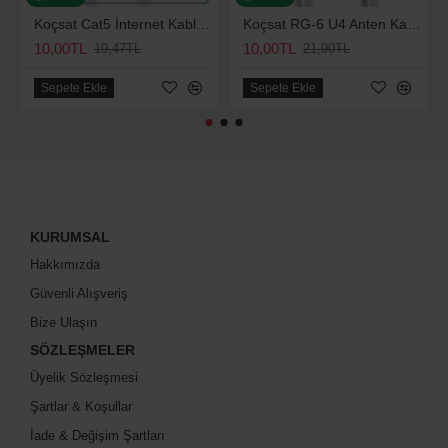
Koçsat Cat5 İnternet Kablosu
Koçsat RG-6 U4 Anten Kablosu
10,00TL
10,00TL
19,47TL
21,90TL
Sepete Ekle
Sepete Ekle
KURUMSAL
Hakkımızda
Güvenli Alışveriş
Bize Ulaşın
SÖZLEŞMELER
Üyelik Sözleşmesi
Şartlar & Koşullar
İade & Değişim Şartları