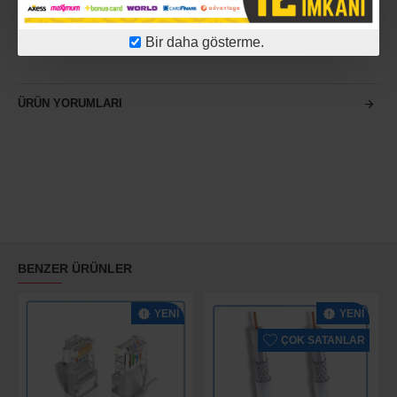
ve hassas sinyal aktarımı yüksek kaliteli görüntüler
Bir daha gösterme.
sunar
ÜRÜN YORUMLARI
BENZER ÜRÜNLER
YENI
YENI
ÇOK SATANLAR