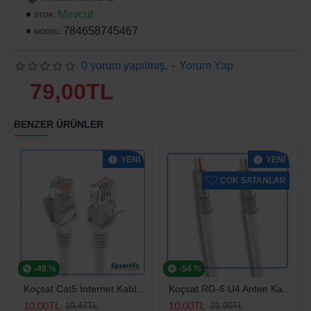
Mevcut
STOK:
784658745467
MODEL:
0 yorum yapılmış.
-
Yorum Yap
79,00TL
BENZER ÜRÜNLER
YENI
YENI
ÇOK SATANLAR
-49 %
-54 %
Koçsat Cat5 İnternet Kablosu
Koçsat RG-6 U4 Anten Kablosu
10,00TL
10,00TL
19,47TL
21,90TL