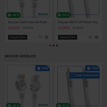
-49 %
-54 %
Koçsat Cat5 İnternet Kablosu
Koçsat RG-6 U4 Anten Kablosu
10,00TL
10,00TL
19,47TL
21,90TL
Sepete Ekle
Sepete Ekle
BENZER ÜRÜNLER
YENI
YENI
ÇOK SATANLAR
-49 %
-54 %