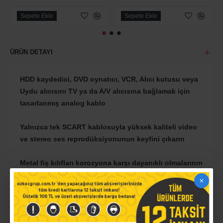
Sepete Ekle
Sepete Ekle
ÜRÜN DETAYI
HDD kaydedici, DVD oynatıcı, VCR, Alıcı kutusu veya
Uydu alıcısını TV ya da A/V alıcısına bağlamak için
tasarlanmış analog kablo
Yalnızca tek SCART kablosuyla yüksek kaliteli video
ve stereo ses reprodüksiyonunun keyfini çıkarın
Metal fiş kılıfları korozyona karşı dayanıklı olmalarının
yanı sıra kolay takılırlarİki katmanlı koruma temiz
resim sağlamak için Elektromanyetik (EM) ve Radyo
Frekansı (RF) etkileşimlerini azaltır
Paslanmaya karşı dayanıklı konektörler uzun vadede
güvenilirlik sağlar - temas yüzenlerindeki düşük kayıp