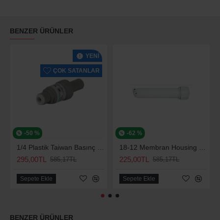
BENZER ÜRÜNLER
YENI
ÇOK SATANLAR
-50 %
-62 %
1/4 Plastik Taiwan Basınç Düşürücü 70 Psi
18-12 Membran Housing Su Arıtma Cihazları Su Arıtma Cihazı Için
295,00TL
225,00TL
585,17TL
585,17TL
Sepete Ekle
Sepete Ekle
BENZER ÜRÜNLER