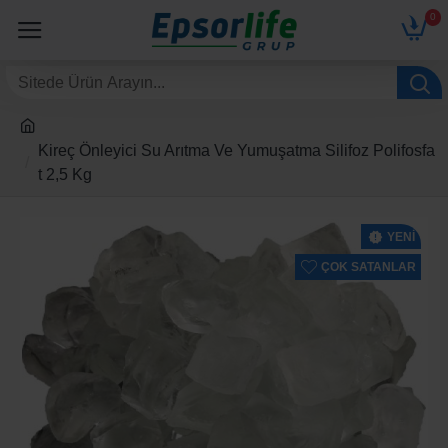
0
Kireç Önleyici Su Arıtma Ve Yumuşatma Silifoz Polifosfa
t 2,5 Kg
YENI
ÇOK SATANLAR