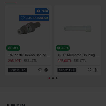
YENI
ÇOK SATANLAR
-50 %
-62 %
1/4 Plastik Taiwan Basınç Düşürücü 70 Psi
18-12 Membran Housing Su Arıtma Cihazları Su Arıtma Cihazı Için
295,00TL
225,00TL
585,17TL
585,17TL
Sepete Ekle
Sepete Ekle
KURUMSAL