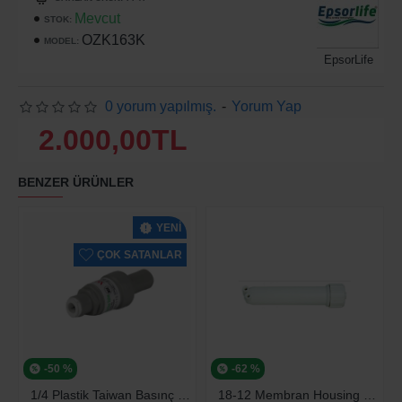
Mevcut
STOK:
OZK163K
MODEL:
EpsorLife
0 yorum yapılmış.
-
Yorum Yap
2.000,00TL
BENZER ÜRÜNLER
YENI
ÇOK SATANLAR
-50 %
-62 %
1/4 Plastik Taiwan Basınç Düşürücü 70 Psi
18-12 Membran Housing Su Arıtma Cihazları Su Arıtma Cihazı Için