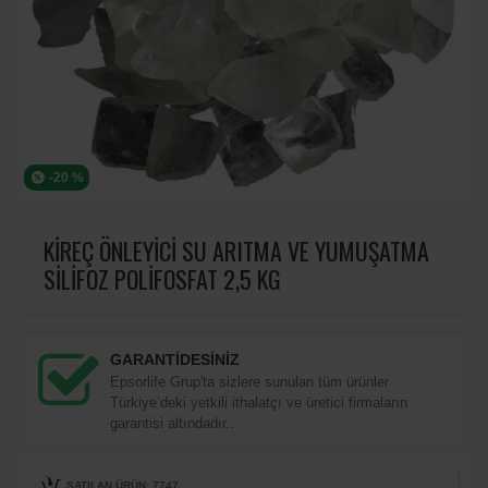
-20 %
KIREÇ ÖNLEYICI SU ARITMA VE YUMUŞATMA
SILIFOZ POLIFOSFAT 2,5 KG
GARANTİDESİNİZ
Epsorlife Grup'ta sizlere sunulan tüm ürünler
Türkiye’deki yetkili ithalatçı ve üretici firmaların
garantisi altındadır..
SATILAN ÜRÜN: 7747