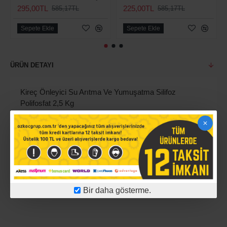
295,00TL
225,00TL
585,17TL
585,17TL
Sepete Ekle
Sepete Ekle
ÜRÜN DETAYI
Kireç Önleyici Su Arıtma Ve Yumuşatma Silifoz
Polifosfat 2,5 Kg
TOP SİLİFOZ
ÜRÜN YORUMLARI
Bir daha gösterme.