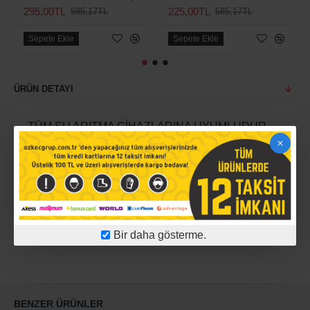
295,00TL
225,00TL
585,17TL
585,17TL
Sepete Ekle
Sepete Ekle
ÜRÜN DETAYI
TÜM SU ARITMA CİHAZLARINA UYUMLUDUR
ÜRÜN YORUMLARI
Bir daha gösterme.
BENZER ÜRÜNLER