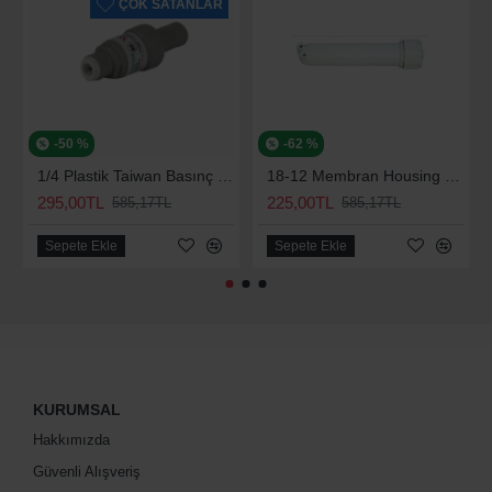
ÇOK SATANLAR
-50 %
-62 %
1/4 Plastik Taiwan Basınç Düşürücü 70 Psi
18-12 Membran Housing Su Arıtma Cihazları Su Arıtma Cihazı Için
295,00TL
225,00TL
585,17TL
585,17TL
Sepete Ekle
Sepete Ekle
KURUMSAL
Hakkımızda
Güvenli Alışveriş