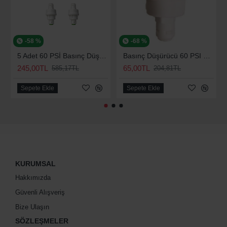
-58 %
-68 %
5 Adet 60 PSİ Basınç Düşürücü
Basınç Düşürücü 60 PSI Su Arıtma Kısıcı
245,00TL
65,00TL
585,17TL
204,81TL
Sepete Ekle
Sepete Ekle
KURUMSAL
Hakkımızda
Güvenli Alışveriş
Bize Ulaşın
SÖZLEŞMELER