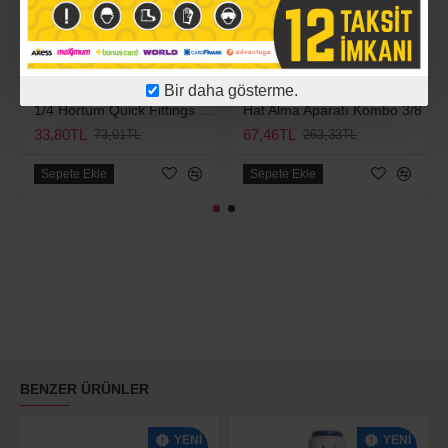
-54 %
-74 %
Bir daha gösterme.
1/4 Hortum Quick Fittings (Su Arıtma Musluğu İçin Kolay Bağlantı Aparatı)
Hat Alma Aparatı Kombo 3/8
33,80TL
67,46TL
73,01TL
263,33TL
Sepete Ekle
Sepete Ekle
BENZER ÜRÜNLER
YENI
YENI