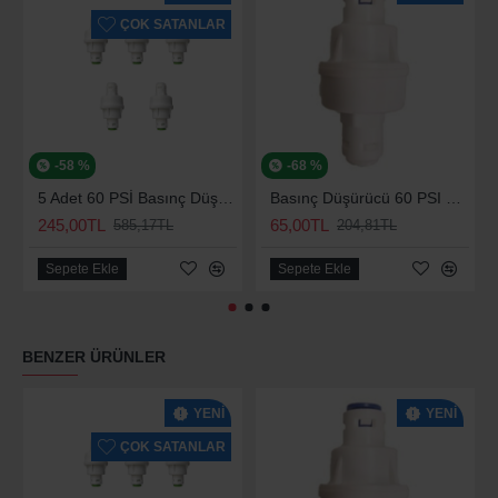
ÇOK SATANLAR
-58 %
-68 %
5 Adet 60 PSİ Basınç Düşürücü
Basınç Düşürücü 60 PSI Su Arıtma Kısıcı
245,00TL
65,00TL
585,17TL
204,81TL
Sepete Ekle
Sepete Ekle
BENZER ÜRÜNLER
YENI
YENI
ÇOK SATANLAR