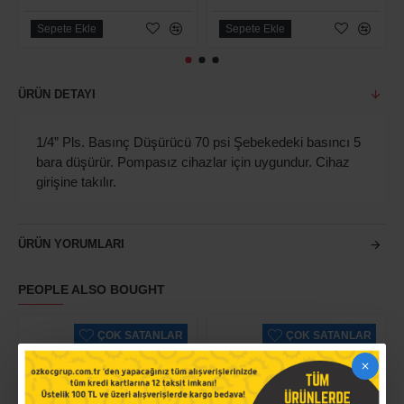
Sepete Ekle
Sepete Ekle
ÜRÜN DETAYI
1/4” Pls. Basınç Düşürücü 70 psi Şebekedeki basıncı 5
bara düşürür. Pompasız cihazlar için uygundur. Cihaz
girişine takılır.
ÜRÜN YORUMLARI
PEOPLE ALSO BOUGHT
ÇOK SATANLAR
ÇOK SATANLAR