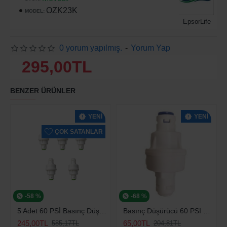
OZK23K
MODEL:
EpsorLife
0 yorum yapılmış.
-
Yorum Yap
295,00TL
BENZER ÜRÜNLER
YENI
YENI
ÇOK SATANLAR
-58 %
-68 %
5 Adet 60 PSİ Basınç Düşürücü
Basınç Düşürücü 60 PSI Su Arıtma Kısıcı
245,00TL
65,00TL
585,17TL
204,81TL