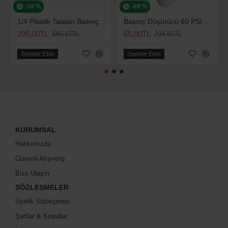
-50 %
-68 %
1/4 Plastik Taiwan Basınç Düşürücü 70 Psi
Basınç Düşürücü 60 PSI Su Arıtma Kısıcı
295,00TL
65,00TL
585,17TL
204,81TL
Sepete Ekle
Sepete Ekle
KURUMSAL
Hakkımızda
Güvenli Alışveriş
Bize Ulaşın
SÖZLEŞMELER
Üyelik Sözleşmesi
Şartlar & Koşullar