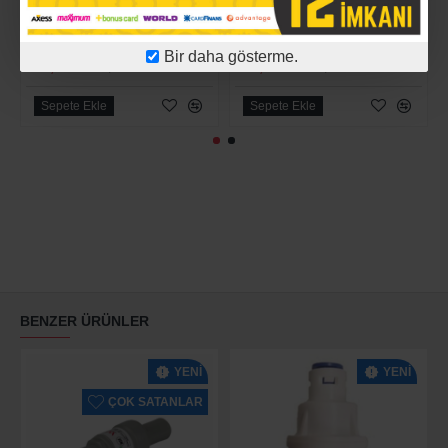
-54 %
-74 %
1/4 Hortum Quick Fittings (Su Arıtma Musluğu İçin Kolay Bağlantı Aparatı)
Hat Alma Aparatı Kombo 3/8
Bir daha gösterme.
33,80TL
67,46TL
73,01TL
263,33TL
Sepete Ekle
Sepete Ekle
BENZER ÜRÜNLER
YENI
YENI
ÇOK SATANLAR