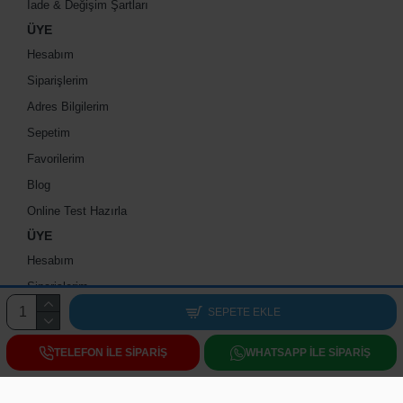
İade & Değişim Şartları
ÜYE
Hesabım
Siparişlerim
Adres Bilgilerim
Sepetim
Favorilerim
Blog
Online Test Hazırla
ÜYE
Hesabım
Siparişlerim
Adres Bilgilerim
SEPETE EKLE
Sepetim
TELEFON ILE SIPARIŞ
WHATSAPP ILE SIPARIŞ
Favorilerim
Blog