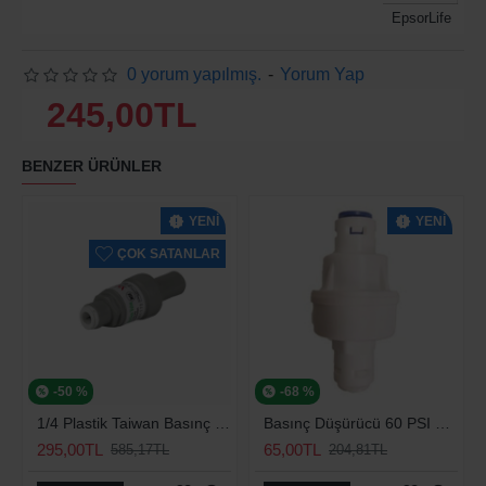
EpsorLife
0 yorum yapılmış.
-
Yorum Yap
245,00TL
BENZER ÜRÜNLER
YENI
YENI
ÇOK SATANLAR
-50 %
-68 %
1/4 Plastik Taiwan Basınç Düşürücü 70 Psi
Basınç Düşürücü 60 PSI Su Arıtma Kısıcı
295,00TL
65,00TL
585,17TL
204,81TL