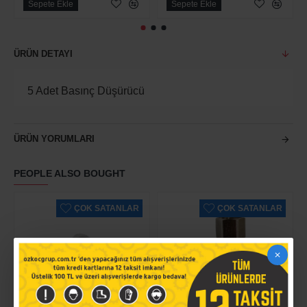
Sepete Ekle
Sepete Ekle
ÜRÜN DETAYI
5 Adet Basınç Düşürücü
ÜRÜN YORUMLARI
PEOPLE ALSO BOUGHT
ÇOK SATANLAR
ÇOK SATANLAR