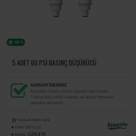
-58 %
5 ADET 60 PSİ BASINÇ DÜŞÜRÜCÜ
GARANTİDESİNİZ
Epsorlife Grup'ta sizlere sunulan tüm ürünler
Türkiye’deki yetkili ithalatçı ve üretici firmaların
garantisi altındadır..
SATILAN ÜRÜN: 6828
Mevcut
STOK:
OZK47K
MODEL: