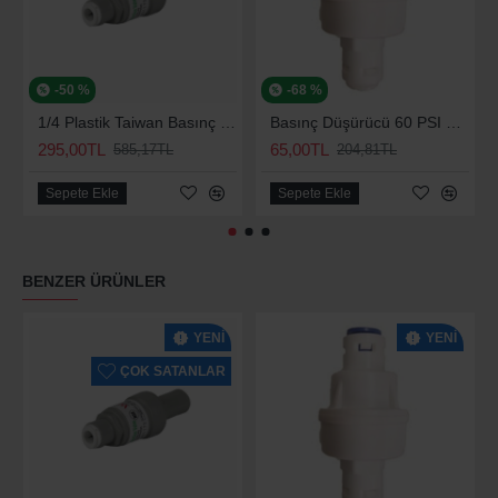
-50 %
-68 %
1/4 Plastik Taiwan Basınç Düşürücü 70 Psi
Basınç Düşürücü 60 PSI Su Arıtma Kısıcı
295,00TL
65,00TL
585,17TL
204,81TL
Sepete Ekle
Sepete Ekle
BENZER ÜRÜNLER
YENI
YENI
ÇOK SATANLAR