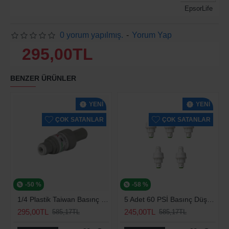
EpsorLife
0 yorum yapılmış.
-
Yorum Yap
295,00TL
BENZER ÜRÜNLER
YENI
YENI
ÇOK SATANLAR
ÇOK SATANLAR
-50 %
-58 %
1/4 Plastik Taiwan Basınç Düşürücü 70 Psi
5 Adet 60 PSİ Basınç Düşürücü
295,00TL
245,00TL
585,17TL
585,17TL