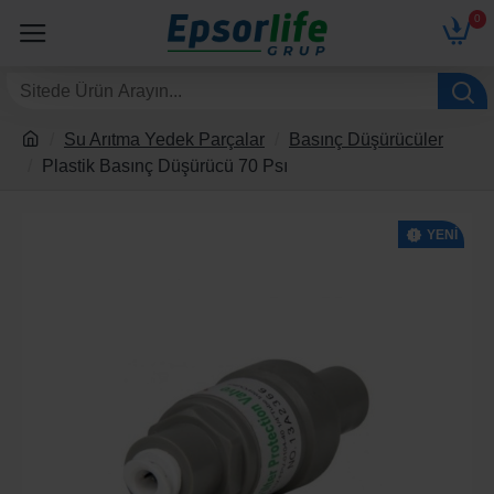
0
Su Arıtma Yedek Parçalar
Basınç Düşürücüler
Plastik Basınç Düşürücü 70 Psı
YENI