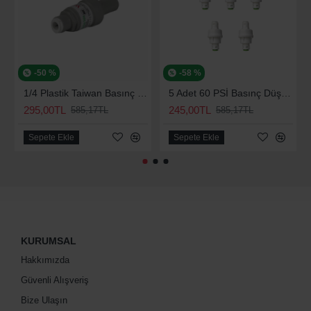
-50 %
-58 %
1/4 Plastik Taiwan Basınç Düşürücü 70 Psi
5 Adet 60 PSİ Basınç Düşürücü
295,00TL
245,00TL
585,17TL
585,17TL
Sepete Ekle
Sepete Ekle
KURUMSAL
Hakkımızda
Güvenli Alışveriş
Bize Ulaşın