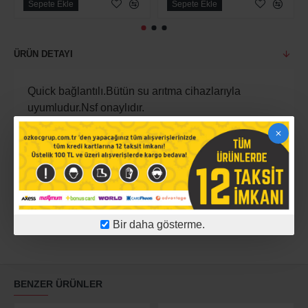
Sepete Ekle
Sepete Ekle
ÜRÜN DETAYI
Quick bağlantılı.Bütün su arıtma cihazlarıyla
uyumludur.Nsf onaylıdır.
ÜRÜN YORUMLARI
Bir daha gösterme.
BENZER ÜRÜNLER