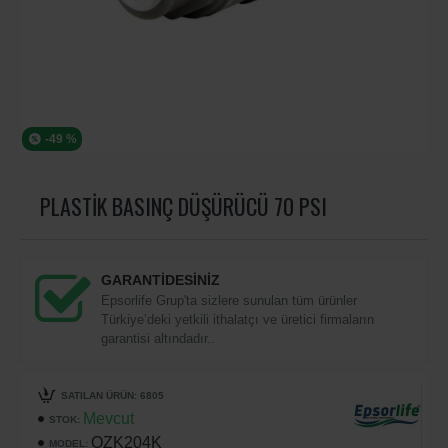
-49 %
PLASTIK BASINÇ DÜŞÜRÜCÜ 70 PSI
GARANTİDESİNİZ
Epsorlife Grup'ta sizlere sunulan tüm ürünler
Türkiye’deki yetkili ithalatçı ve üretici firmaların
garantisi altındadır..
SATILAN ÜRÜN: 6805
Mevcut
STOK:
OZK204K
MODEL: