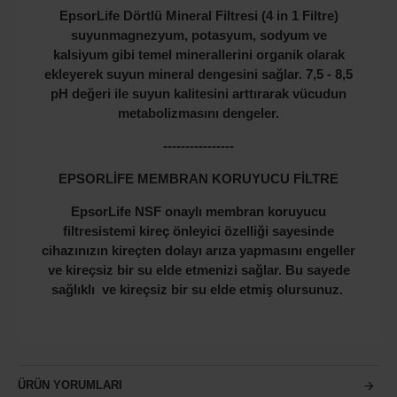
EpsorLife Dörtlü Mineral Filtresi (4 in 1 Filtre)
suyun
magnezyum, potasyum, sodyum ve
kalsiyum
gibi temel minerallerini organik olarak
ekleyerek suyun
mineral dengesini sağlar. 7,5 - 8,5
pH değeri ile
suyun kalitesini arttırarak vücudun
metabolizmasını
dengeler.
----------------
EPSORLİFE MEMBRAN KORUYUCU FİLTRE
EpsorLife NSF onaylı membran koruyucu
filtresistemi kireç önleyici özelliği sayesinde
cihazınızın kireçten dolayı arıza yapmasını engeller
ve kireçsiz bir su elde etmenizi sağlar. Bu sayede
sağlıklı ve kireçsiz bir su elde etmiş olursunuz.
ÜRÜN YORUMLARI