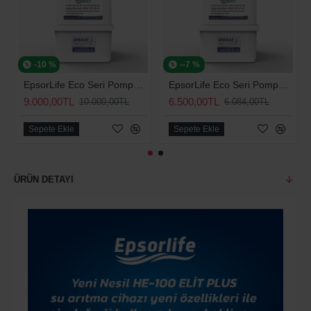
-10 %
--7 %
EpsorLife Eco Seri Pompalı Arıtma Cihazı
EpsorLife Eco Seri Pompasız Arıtma Cihazı
9.000,00TL
6.500,00TL
10.000,00TL
6.084,00TL
Sepete Ekle
Sepete Ekle
ÜRÜN DETAYI