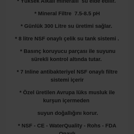
* Yüksek Alkali mineralli su elde edilir.
* Mineral Filtre 7.5-8.5 pH
* Günlük 300 Litre su üretimi sağlar.
* 8 litre NSF onaylı çelik su tank sistemi .
* Basınç koruyucu parçası ile suyunu
sürekli kontrol altında tutar.
* 7 Inline antibakteriyel NSF onaylı filtre
sistemi içerir
* Özel üretilen Avrupa lüks musluk ile
kurşun içermeden
suyun doğallığını korur.
* NSF - CE - WaterQuality - Rohs - FDA
Onaylı