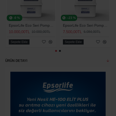
-0 %
--23 %
EpsorLife Eco Seri Pompalı Arıtma Cihazı
EpsorLife Eco Seri Pompasız Arıtma Cihazı
10.000,00TL
7.500,00TL
10.000,00TL
6.084,00TL
Sepete Ekle
Sepete Ekle
ÜRÜN DETAYI