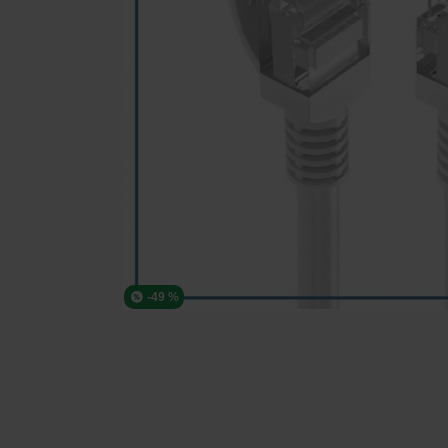
-49 %