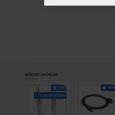
BENZER ÜRÜNLER
YENI
YENI
ÇOK SATANLAR