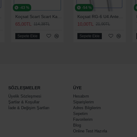
-43 %
-60 %
-54 %
blo 30 CM
Koçsat Scart Scart Kablo 1.20 Metre
Koçsat Scart Scart Kablo 5 Metre
Koçsat RG-6 U4 Anten Kablosu
65,00TL
54,07TL
10,00TL
6
114,38TL
136,28TL
21,90TL
Sepete Ekle
Sepete Ekle
Sepete Ekle
SÖZLEŞMELER
ÜYE
Üyelik Sözleşmesi
Hesabım
Şartlar & Koşullar
Siparişlerim
İade & Değişim Şartları
Adres Bilgilerim
Sepetim
Favorilerim
Blog
Online Test Hazırla