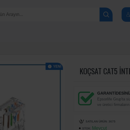
YENI
KOÇSAT CAT5 İN
GARANTİDESİNİ
Epsorlife Grup'ta si
ve üretici firmaların
SATILAN ÜRÜN: 3675
Mevcut
STOK: