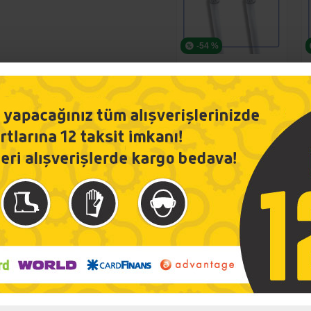
-54 %
Koçsat RG-6 U4 Anten Kablosu
10,00TL
21,90TL
Sepete Ekle
Ü
İnternet Bilgisayar Ağ Network Kablosu Cat5
Koçsat
Cat 5 - Network İnternet Kablosu Hazır Tak Kullan Montajlı
26 Awg
vermeden önce istediğiniz uzunluğu Metre seçimi alanından belirleyebi