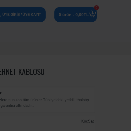
0
0 ürün - 0,00TL
ÜYE GIRIŞ / ÜYE KAYIT
TERNET KABLOSU
Z
zlere sunulan tüm ürünler Türkiye’deki yetkili ithalatçı
 garantisi altındadır..
KoçSat