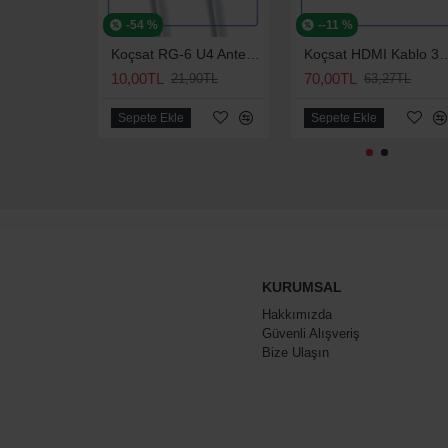
-54 %
--11 %
Koçsat RG-6 U4 Anten Kablosu
Koçsat HDMI Ka
10,00TL
70,00TL
21,90TL
63,27TL
Sepete Ekle
Sepete Ekle
KURUMSAL
Hakkımızda
Güvenli Alışveriş
Bize Ulaşın