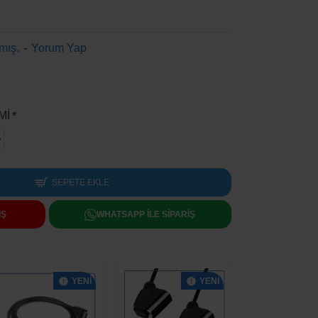
mış.
-
Yorum Yap
Mİ
SEPETE EKLE
IŞ
WHATSAPP ILE SIPARIŞ
YENI
YENI