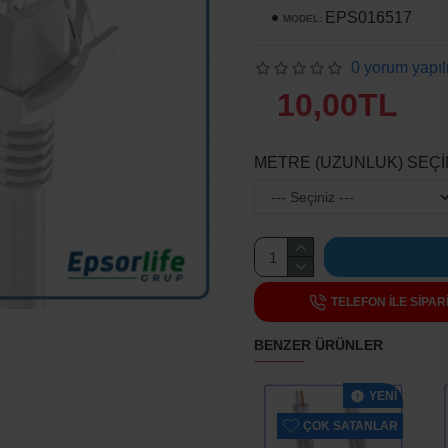
EPS016517
MODEL:
0 yorum yapıl
10,00TL
METRE (UZUNLUK) SEÇİ
TELEFON ILE SIPAR
BENZER ÜRÜNLER
YENI
ÇOK SATANLAR