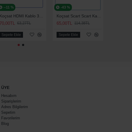
-24 %
--11 %
-43 %
-60 %
Koçsat Scart To 3 Rca (Scart Tos) Kablo 1.2 mt
Koçsat HDMI Kablo 30 CM
Koçsat Scart Scart Kablo 1.20 Metre
5,00TL
70,00TL
65,00TL
54,07TL
85,18TL
63,27TL
114,38TL
Sepete Ekle
Sepete Ekle
Sepete Ekle
Sepete Ek
ÜYE
Hesabım
Siparişlerim
Adres Bilgilerim
Sepetim
Favorilerim
Blog