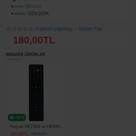
Mevcut
STOK:
OZK165K
MODEL:
0 yorum yapılmış.
-
Yorum Yap
180,00TL
BENZER ÜRÜNLER
-18 %
Koçsat HE7900 ve HE9900 Hd Uydu Kumandası
150,00TL
182,52TL