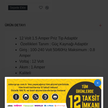
Sepete Ekle
ÜRÜN DETAYI
12 Volt 1.5 Amper Priz Tip Adaptör
Özellikleri Tanım : Güç Kaynağı Adaptör
Giriş : 100-240 Volt 50/60Hz Maksimum : 0.8
Amper
Voltaj : 12 Volt
Akım : 1 Amper
Kaliteli
Uç : 5.5*2.5 Mm
Maksimum Verimlilik
Renk : Siyah
Malzeme : Plastik Kasa