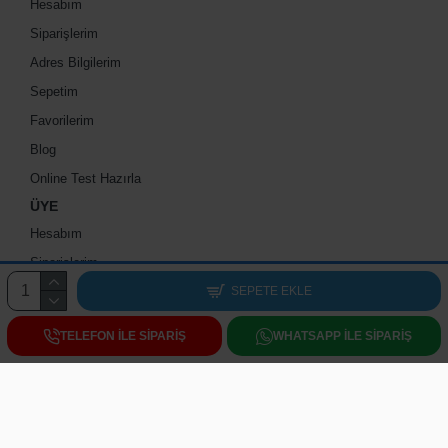
Hesabım
Siparişlerim
Adres Bilgilerim
Sepetim
Favorilerim
Blog
Online Test Hazırla
ÜYE
Hesabım
Siparişlerim
Adres Bilgilerim
SEPETE EKLE
Sepetim
TELEFON ILE SIPARIŞ
WHATSAPP ILE SIPARIŞ
Favorilerim
Blog
test maker