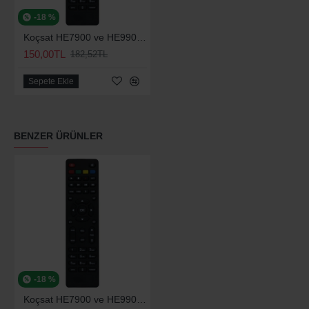
-18 %
Koçsat HE7900 ve HE9900 Hd Uydu Kumandası
150,00TL
182,52TL
Sepete Ekle
BENZER ÜRÜNLER
-18 %
Koçsat HE7900 ve HE9900 Hd Uydu Kumandası