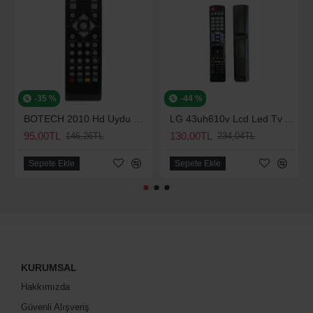
-35 %
-44 %
BOTECH 2010 Hd Uydu Kumandası
LG 43uh610v Lcd Led Tv Kumanda Smart Tuşlu
95,00TL
130,00TL
146,26TL
234,04TL
Sepete Ekle
Sepete Ekle
KURUMSAL
Hakkımızda
Güvenli Alışveriş