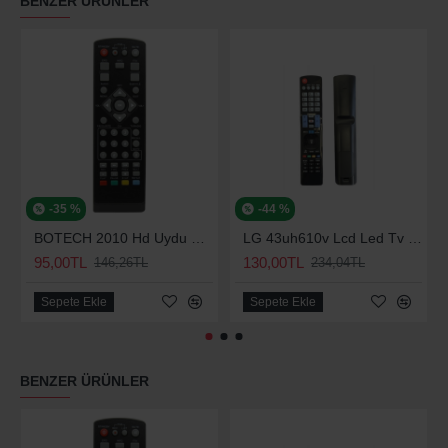
BENZER ÜRÜNLER
-35 %
-44 %
BOTECH 2010 Hd Uydu Kumandası
LG 43uh610v Lcd Led Tv Kumanda Smart Tuşlu
95,00TL
130,00TL
146,26TL
234,04TL
Sepete Ekle
Sepete Ekle
BENZER ÜRÜNLER