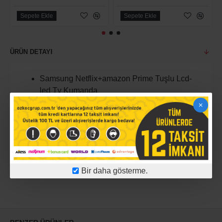
Sepete Ekle
Sepete Ekle
ÜRÜN DETAYI
Samsung Netflix+amazon Prime Tuşlu Lcd-
led Tv Kumanda
ÜRÜN YORUMLARI
Bir daha gösterme.