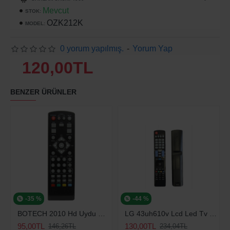
Mevcut
STOK:
OZK212K
MODEL:
0 yorum yapılmış.
-
Yorum Yap
120,00TL
BENZER ÜRÜNLER
-35 %
-44 %
BOTECH 2010 Hd Uydu Kumandası
LG 43uh610v Lcd Led Tv Kumanda Smart Tuşlu
95,00TL
130,00TL
146,26TL
234,04TL