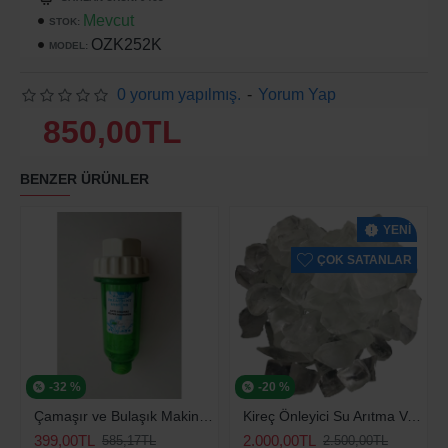
Mevcut
STOK:
OZK252K
MODEL:
0 yorum yapılmış.
-
Yorum Yap
850,00TL
BENZER ÜRÜNLER
YENI
ÇOK SATANLAR
-32 %
-20 %
Çamaşır ve Bulaşık Makinesi için Kireç Önleyici
Kireç Önleyici Su Arıtma Ve Yumuşatma Silifoz Polifosfat 2,5 Kg
399,00TL
2.000,00TL
585,17TL
2.500,00TL