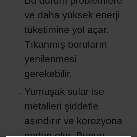
Bu durum problemlere
ve daha yüksek enerji
tüketimine yol açar.
Tıkanmış boruların
yenilenmesi
gerekebilir.
Yumuşak sular ise
metalleri şiddetle
aşındırır ve korozyona
neden olur. Bunun