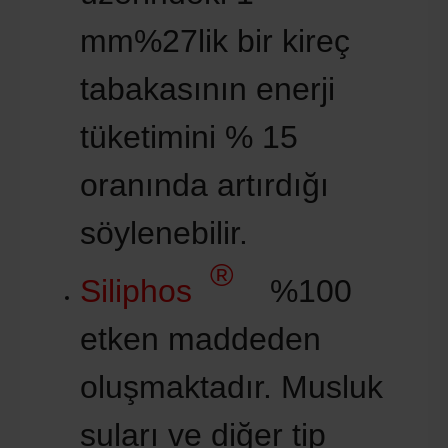
mm%27lik bir kireç
tabakasının enerji
tüketimini % 15
oranında artırdığı
söylenebilir.
®
Siliphos
%100
etken maddeden
oluşmaktadır. Musluk
suları ve diğer tip