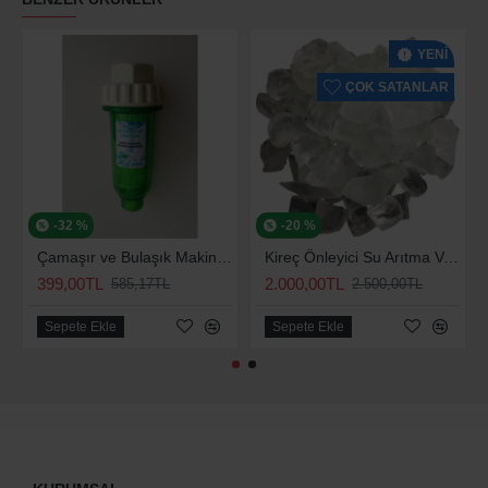
YENI
ÇOK SATANLAR
-32 %
-20 %
Çamaşır ve Bulaşık Makinesi için Kireç Önleyici
Kireç Önleyici Su Arıtma Ve Yumuşatma Silifoz Polifosfat 2,5 Kg
399,00TL
2.000,00TL
585,17TL
2.500,00TL
Sepete Ekle
Sepete Ekle