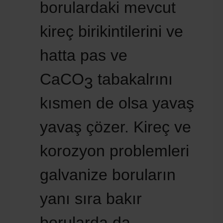
borulardaki mevcut
kireç birikintilerini ve
hatta pas ve
CaCO
tabakalrını
3
kısmen de olsa yavaş
yavaş çözer. Kireç ve
korozyon problemleri
galvanize boruların
yanı sıra bakır
borularda da