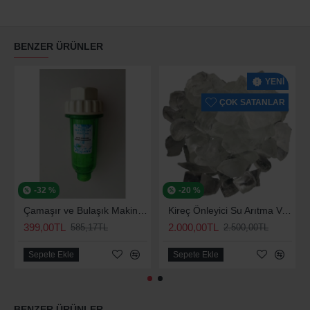
BENZER ÜRÜNLER
YENI
ÇOK SATANLAR
-32 %
-20 %
Çamaşır ve Bulaşık Makinesi için Kireç Önleyici
Kireç Önleyici Su Arıtma Ve Yumuşatma Silifoz Polifosfat 2,5 Kg
399,00TL
2.000,00TL
585,17TL
2.500,00TL
Sepete Ekle
Sepete Ekle
BENZER ÜRÜNLER