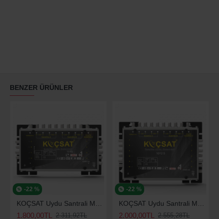
BENZER ÜRÜNLER
-22 %
-22 %
KOÇSAT Uydu Santrali Multiswitch 10/8S (Adaptörlü)
KOÇSAT Uydu Santrali Multiswitch 10/12S (Adaptörlü)
1.800,00TL
2.000,00TL
2.311,92TL
2.555,28TL