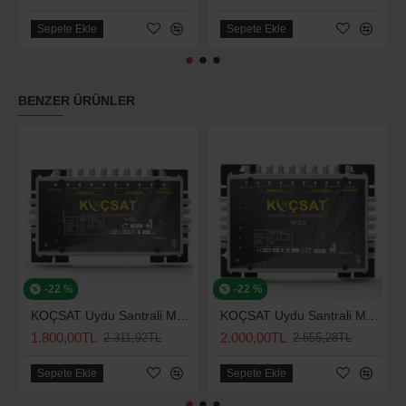
Sepete Ekle
Sepete Ekle
BENZER ÜRÜNLER
-22 %
-22 %
KOÇSAT Uydu Santrali Multiswitch 10/8S (Adaptörlü)
KOÇSAT Uydu Santrali Multiswitch 10/12S (Adaptörlü)
1.800,00TL
2.000,00TL
2.311,92TL
2.555,28TL
Sepete Ekle
Sepete Ekle