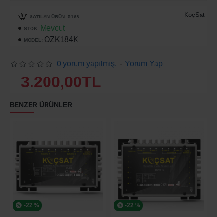
KoçSat
SATILAN ÜRÜN: 5168
Mevcut
STOK:
OZK184K
MODEL:
0 yorum yapılmış.
-
Yorum Yap
3.200,00TL
BENZER ÜRÜNLER
-22 %
-22 %