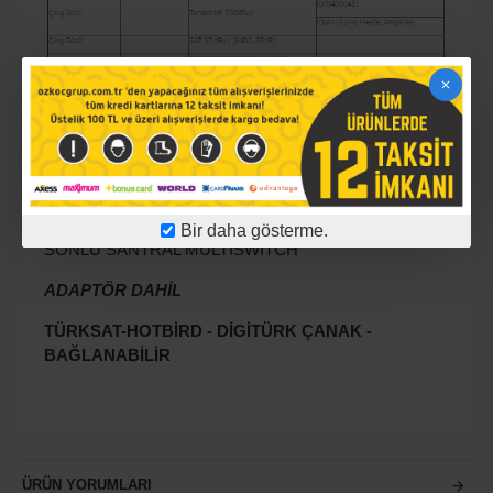
Bir daha gösterme.
SONLU SANTRAL MULTİSWİTCH
ADAPTÖR DAHİL
TÜRKSAT-HOTBİRD - DİGİTÜRK ÇANAK -
BAĞLANABİLİR
ÜRÜN YORUMLARI