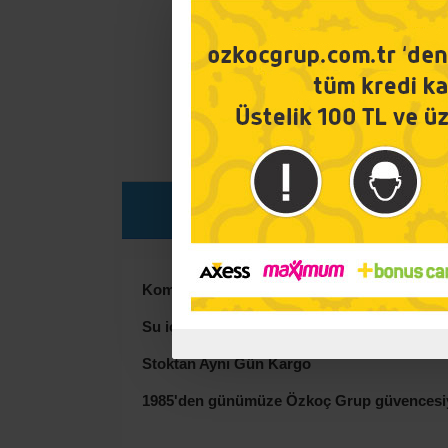
ÜRÜN DETAYI
Kombi - Tesisat - Çay Kazanı - Kireç Önleyici
Su içerisinde bulunan kirecin (kalsiyum ve 
Stoktan Aynı Gün Kargo
1985'den günümüze Özkoç Grup güvencesiy