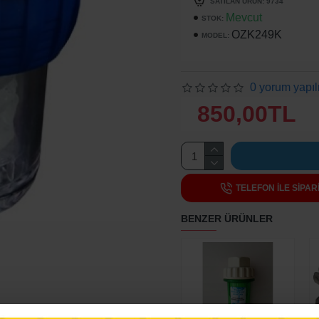
SATILAN ÜRÜN: 9734
Mevcut
STOK:
OZK249K
MODEL:
0 yorum yapıl
850,00TL
TELEFON ILE SIPAR
BENZER ÜRÜNLER