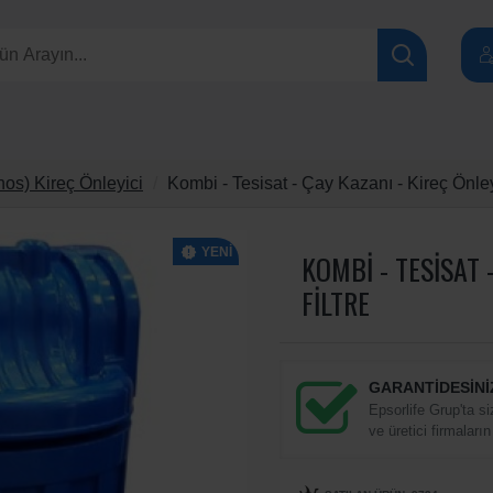
phos) Kireç Önleyici
Kombi - Tesisat - Çay Kazanı - Kireç Önleyi
YENI
KOMBI - TESISAT 
FILTRE
GARANTİDESİNİ
Epsorlife Grup'ta si
ve üretici firmaların