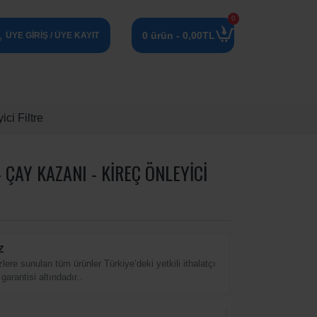
0
0 ürün - 0,00TL
ÜYE GIRIŞ / ÜYE KAYIT
ci Filtre
- ÇAY KAZANI - KIREÇ ÖNLEYICI
Z
zlere sunulan tüm ürünler Türkiye’deki yetkili ithalatçı
 garantisi altındadır..