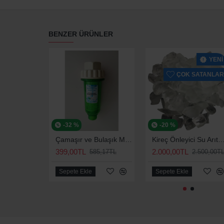
BENZER ÜRÜNLER
YENI
ÇOK SATANLAR
-32 %
-20 %
Çamaşır ve Bulaşık Makinesi için Kireç Önleyici
Kireç Önleyici Su Arıtma Ve Yumuşatma Silifoz Polifo
399,00TL
2.000,00TL
585,17TL
2.500,00T
Sepete Ekle
Sepete Ekle