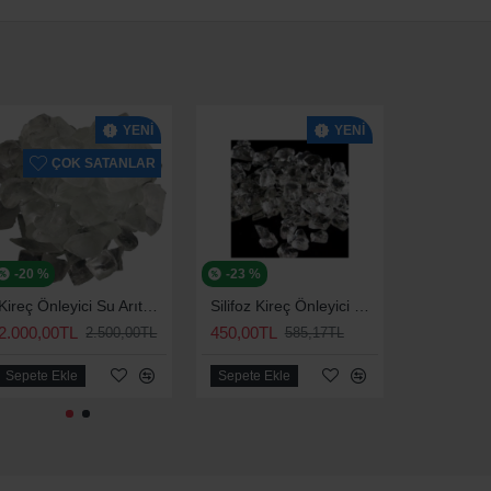
YENI
YENI
ÇOK SATANLAR
-20 %
-23 %
-3 %
Kireç Önleyici Su Arıtma Ve Yumuşatma Silifoz Polifosfat 2,5 Kg
Silifoz Kireç Önleyici TOP Silifoz 500 Gr
2.000,00TL
450,00TL
850,00TL
2.500,00TL
585,17TL
Sepete Ekle
Sepete Ekle
Sepete Ek