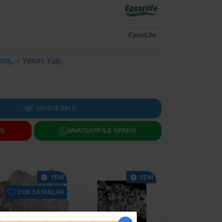
EpsorLife
mış.
-
Yorum Yap
SEPETE EKLE
IŞ
WHATSAPP ILE SIPARIŞ
YENI
YENI
ÇOK SATANLAR