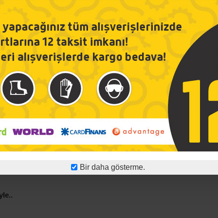
-32 %
Çamaşır ve Bulaşık Makinesi için Kireç Önleyici
399,00TL
585,17TL
Sepete Ekle
Ü
 Filtre
magnezyum) yapışmadan rezidans elektronik aletler ve tesisatın a
Bir daha gösterme.
le..