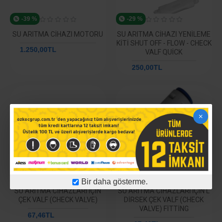
-39 %
-29 %
SU ARITMA CIHAZI MOTORU
SU ARITMA CIHAZI YENILEME
KITI SHUT OFF - FLOW - CHECK
1.250,00TL
2.048,10TL
VALF QUICK
250,00TL
352,87TL
-57 %
-77 %
Bir daha gösterme.
SU ARITMA CIHAZLARI IÇIN
SU ARITMA CIHAZLARI IÇIN L
ÇEK VALF (CHECK VALVE)
DIRSEK ÇEK VALF (CHECK
VALVE) FITTING
67,46TL
158,18TL