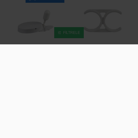
FILTRELE
-32 %
-61 %
SU ARITMA CIHAZI HAZNESIZ
SU ARITMA CIHAZI İÇIN 2,5
SEBIL APARATI
INCH KLIPS ( FILTRE
KELEPÇESI)
400,00TL
585,17TL
33,80TL
87,78TL
ÇOK SATANLAR
ÇOK SATANLAR