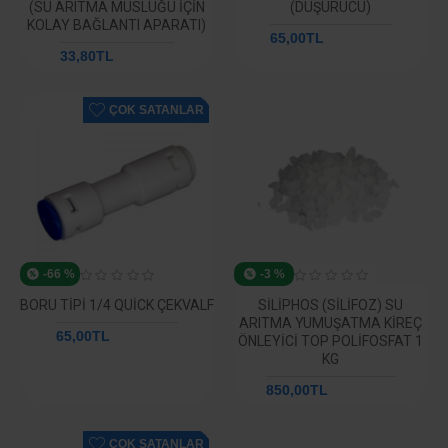
(SU ARITMA MUSLUĞU İÇIN
(DÜŞÜRÜCÜ)
KOLAY BAĞLANTI APARATI)
65,00TL
292,59TL
33,80TL
73,01TL
ÇOK SATANLAR
-66 %
-3 %
BORU TIPI 1/4 QUICK ÇEKVALF
SILIPHOS (SILIFOZ) SU
ARITMA YUMUŞATMA KIREÇ
65,00TL
190,18TL
ÖNLEYICI TOP POLIFOSFAT 1
KG
850,00TL
877,76TL
ÇOK SATANLAR