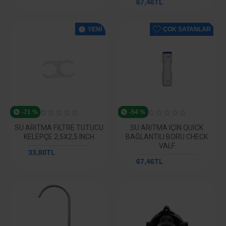
67,46TL
292,59TL
YENI
ÇOK SATANLAR
-71 %
-54 %
SU ARITMA FILTRE TUTUCU
SU ARITMA IÇIN QUICK
KELEPÇE 2,5X2,5 INCH
BAĞLANTILI BORU CHECK
VALF
33,80TL
117,03TL
67,46TL
146,29TL