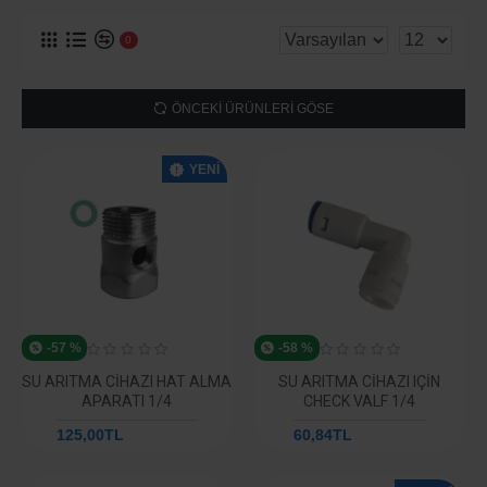
0
ÖNCEKI ÜRÜNLERI GÖSE
YENI
-57 %
-58 %
SU ARITMA CIHAZI HAT ALMA
SU ARITMA CIHAZI IÇIN
APARATI 1/4
CHECK VALF 1/4
125,00TL
292,59TL
60,84TL
144,83TL