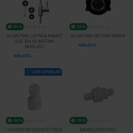
-51 %
-32 %
SU ARITMA LUX PASLANMAZ
SU ARITMA MOTORU KAFASI
SUS 304 SU ARITMA
600,00TL
877,76TL
MUSLUĞU
499,00TL
1.024,05TL
ÇOK SATANLAR
-54 %
-78 %
1/4 HORTUM QUICK FITTINGS
BASINÇ KORUYUCU