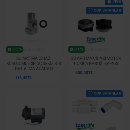
YENI
ÇOK SATANLAR
-60 %
-41 %
SU ARITMA CIHAZI
SU ARITMA CIHAZI MOTOR
KURULUMU IÇIN ÜÇ SEKIZ 3/8
POMPA BAŞLIĞI KAFASI
HAT ALMA APARATI
600,00TL
1.024,05TL
116,45TL
292,59TL
ÇOK SATANLAR