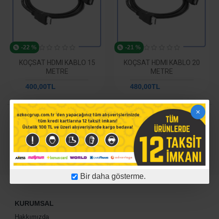
-22 %
-21 %
KOÇSAT HDMI KABLO 15
KOÇSAT HDMI KABLO 20
METRE
METRE
400,00TL
511,06TL
480,00TL
608,40TL
Tüm Ürünler Listelendi
Bir daha gösterme.
KURUMSAL
Hakkımızda