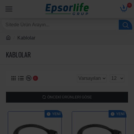
0
Kablolar
KABLOLAR
0
ÖNCEKI ÜRÜNLERI GÖSE
YENI
YENI